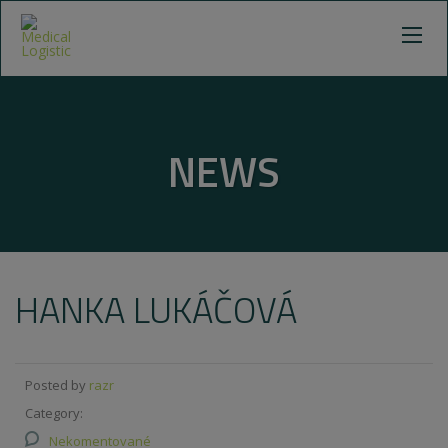
NEWS
HANKA LUKÁČOVÁ
Posted by
razr
Category:
Nekomentované