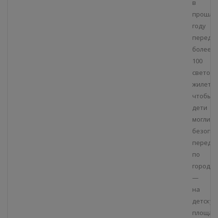
в
прошло
году
переда
более
100
светоо
жилетов
чтобы
дети
могли
безопа
передви
по
городу
—
на
детску
площад