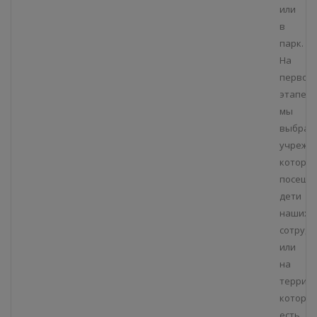
или
в
парк.
На
первом
этапе
мы
выбрал
учрежде
которы
посеща
дети
наших
сотрудн
или
на
террит
которы
есть