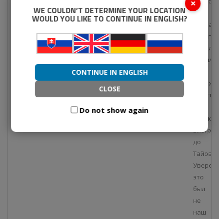
велоси
×
WE COULDN’T DETERMINE YOUR LOCATION
в
WOULD YOU LIKE TO CONTINUE IN ENGLISH?
рамках
Европе
недели
мобильн
Мы
CONTINUE IN ENGLISH
проеха
CLOSE
«этап»
от
Do not show again
Банска-
Бистри
до
Тайова.
Уверен
это
был
не
наш