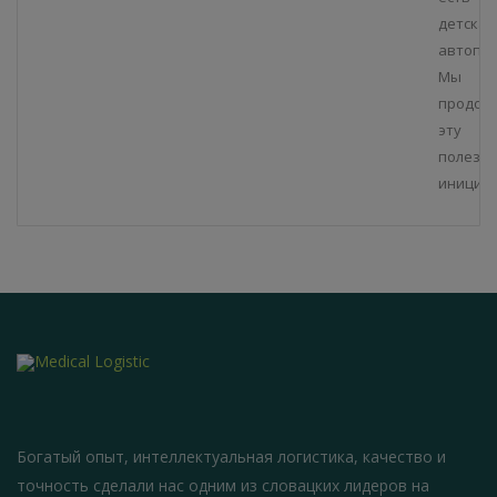
детская
автопл
Мы
продол
эту
полезн
инициат
Богатый опыт, интеллектуальная логистика, качество и
точность сделали нас одним из словацких лидеров на