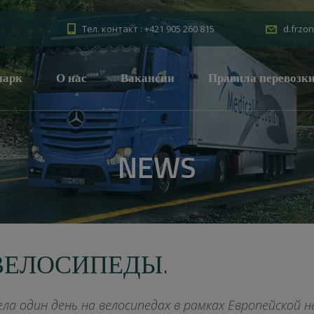
Тел. контакт : +421 905 260 815
d.frzon
парк
О нас
Вакансии
Правила перевозк
NEWS
ЕЛОСИПЕДЫ.
ела один день на велосипедах в рамках Европейской н