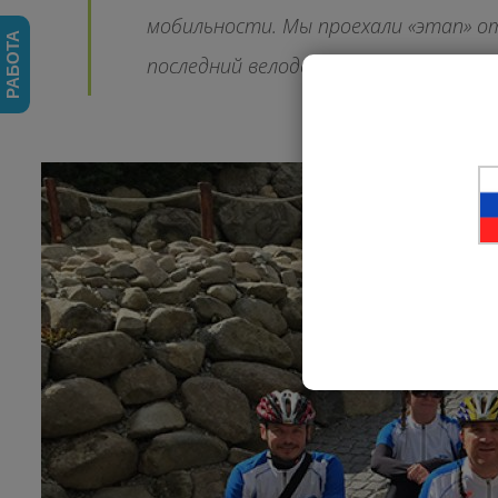
мобильности. Мы проехали «этап» от
РАБОТА
последний велодень.