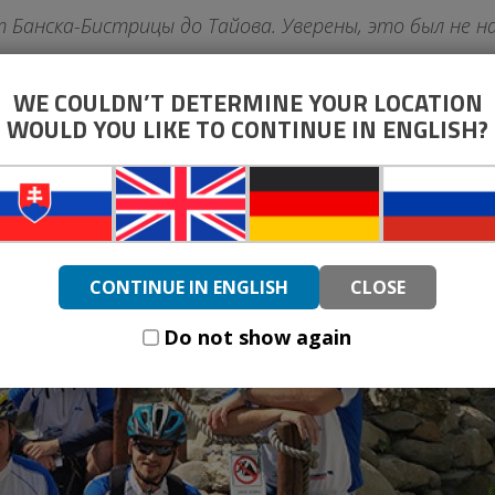
 Банска-Бистрицы до Тайова. Уверены, это был не н
WE COULDN’T DETERMINE YOUR LOCATION
WOULD YOU LIKE TO CONTINUE IN ENGLISH?
CONTINUE IN ENGLISH
CLOSE
Do not show again