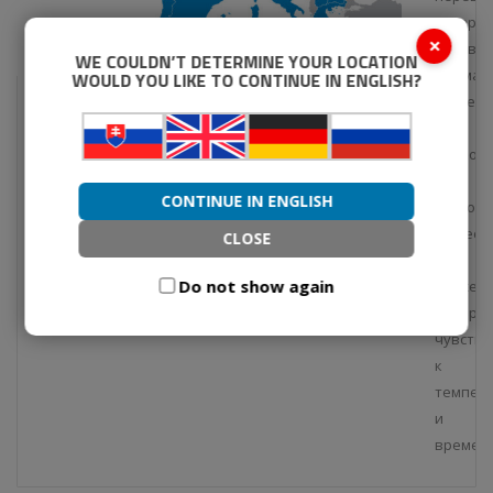
лекарст
×
активн
WE COULDN’T DETERMINE YOUR LOCATION
фармац
WOULD YOU LIKE TO CONTINUE IN ENGLISH?
ингред
(API),
наркоти
и
CONTINUE IN ENGLISH
психот
веществ
CLOSE
а
Do not show again
также
товаров
чувств
к
темпер
и
времени