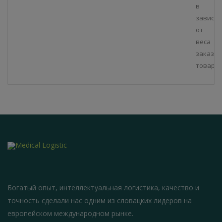
в
зависим
от
веса
заказан
товара.
Богатый опыт, интеллектуальная логистика, качество и
точность сделали нас одним из словацких лидеров на
европейском международном рынке.